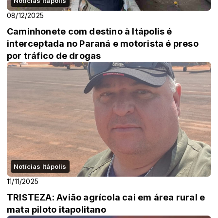
Notícias Itápolis
08/12/2025
Caminhonete com destino à Itápolis é
interceptada no Paraná e motorista é preso
por tráfico de drogas
Notícias Itápolis
11/11/2025
TRISTEZA: Avião agrícola cai em área rural e
mata piloto itapolitano