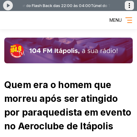
Melhor do Flash Back das 22:00 às 04:00
Túnel do Tempo - O melhor do 
MENU
Quem era o homem que
morreu após ser atingido
por paraquedista em evento
no Aeroclube de Itápolis