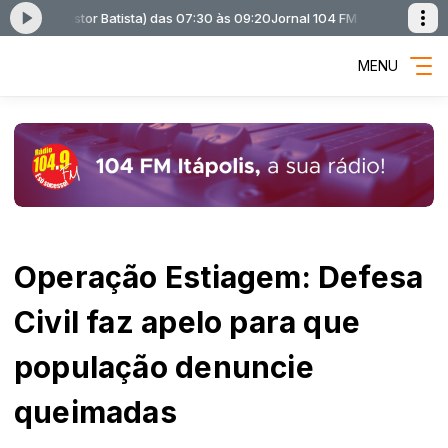
ue e Astor Batista) das 07:30 às 09:20
Jornal 104 FM com Jornal 104 FM (
MENU
Operação Estiagem: Defesa
Civil faz apelo para que
população denuncie
queimadas