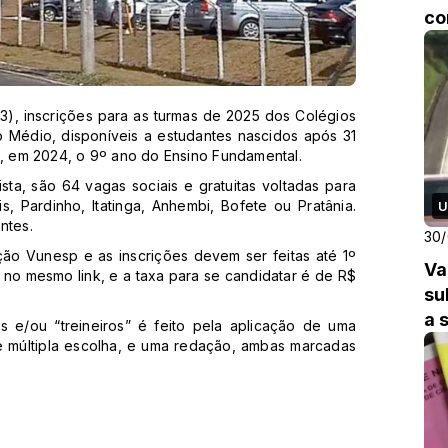
co
 (3), inscrições para as turmas de 2025 dos Colégios
o Médio, disponíveis a estudantes nascidos após 31
 em 2024, o 9º ano do Ensino Fundamental.
sta, são 64 vagas sociais e gratuitas voltadas para
s, Pardinho, Itatinga, Anhembi, Bofete ou Pratânia.
U
ntes.
30
ão Vunesp e as inscrições devem ser feitas até 1º
Va
o no mesmo link, e a taxa para se candidatar é de R$
su
a 
s e/ou “treineiros” é feito pela aplicação de uma
SP
e múltipla escolha, e uma redação, ambas marcadas