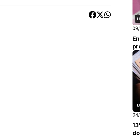
U
09
En
pr
U
04
13
do