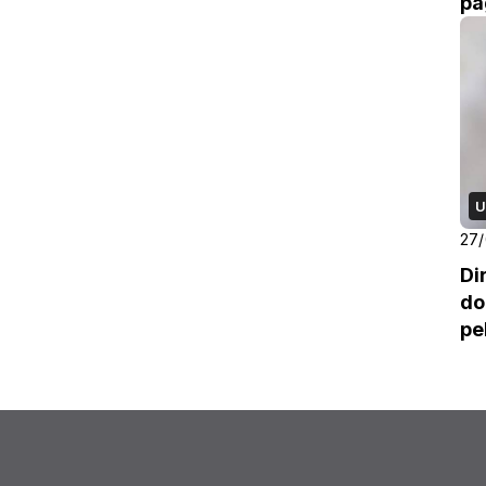
pa
U
27/
Di
do
pe