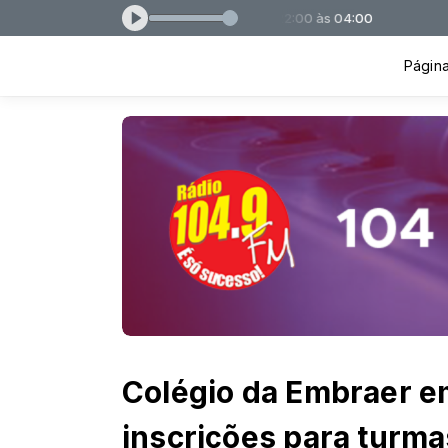
o - O Melhor do Flash Back das 22:00 às 04:00
Página 
Colégio da Embraer e
inscrições para turm