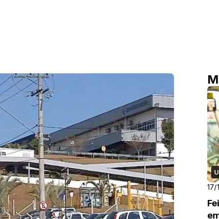
M
U
17/
Fe
em