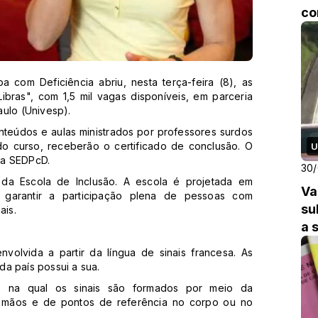
co
a com Deficiência abriu, nesta terça-feira (8), as
Libras", com 1,5 mil vagas disponíveis, em parceria
aulo (Univesp).
nteúdos e aulas ministrados por professores surdos
do curso, receberão o certificado de conclusão. O
U
 da SEDPcD.
30
l da Escola de Inclusão. A escola é projetada em
Va
a garantir a participação plena de pessoas com
su
ais.
a 
SP
envolvida a partir da língua de sinais francesa. As
ada país possui a sua.
ia, na qual os sinais são formados por meio da
mãos e de pontos de referência no corpo ou no