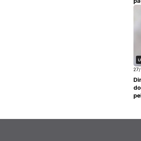
pa
U
27/
Di
do
pe