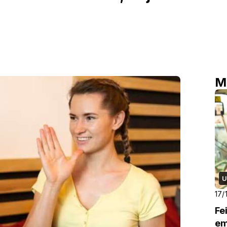
M
U
17/
Fe
em