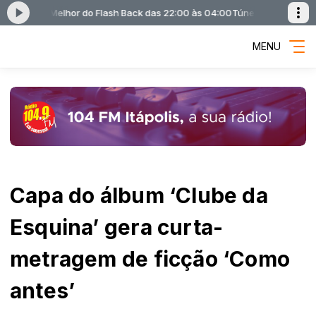
 - O Melhor do Flash Back das 22:00 às 04:00
Túnel do Tempo - O melho
MENU
Capa do álbum ‘Clube da
Esquina’ gera curta-
metragem de ficção ‘Como
antes’