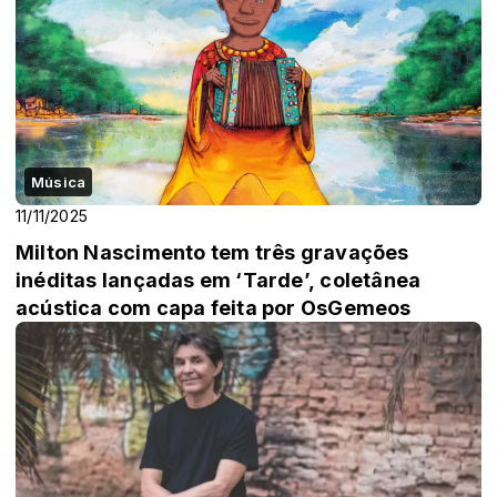
Música
11/11/2025
Milton Nascimento tem três gravações
inéditas lançadas em ‘Tarde’, coletânea
acústica com capa feita por OsGemeos