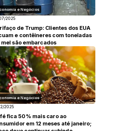
conomia e Negócios
07/2025
rifaço de Trump: Clientes dos EUA
cuam e contêineres com toneladas
 mel são embarcados
conomia e Negócios
02/2025
fé fica 50% mais caro ao
nsumidor em 12 meses até janeiro;
eço deve continuar subindo