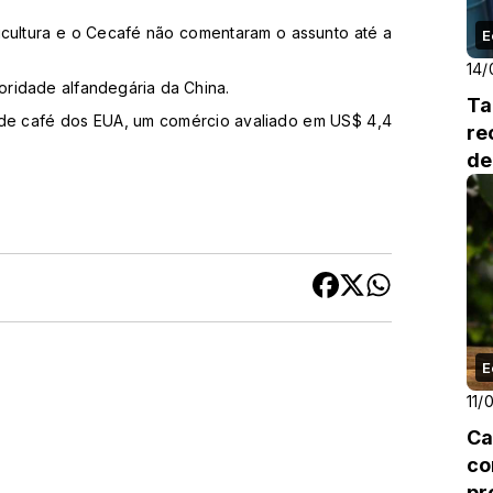
ricultura e o Cecafé não comentaram o assunto até a
E
14/
ridade alfandegária da China.
Ta
 de café dos EUA, um comércio avaliado em US$ 4,4
re
de
E
11/
Ca
co
pr