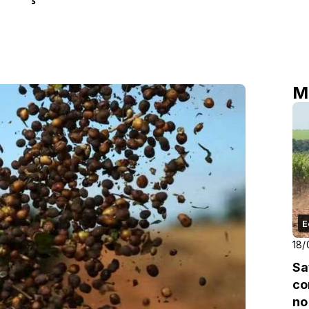
M
E
18/
Sa
co
no