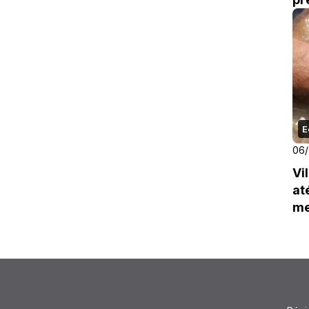
E
06
Vi
at
m