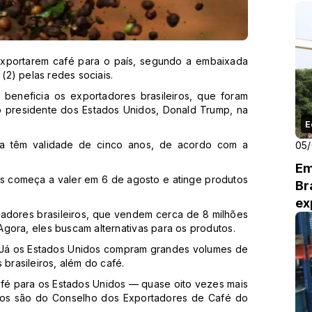
 exportarem café para o país, segundo a embaixada
 (2) pelas redes sociais.
eneficia os exportadores brasileiros, que foram
o presidente dos Estados Unidos, Donald Trump, na
E
na têm validade de cinco anos, de acordo com a
05
Em
os começa a valer em 6 de agosto e atinge produtos
Br
ex
tadores brasileiros, que vendem cerca de 8 milhões
gora, eles buscam alternativas para os produtos.
l. Já os Estados Unidos compram grandes volumes de
 brasileiros, além do café.
café para os Estados Unidos — quase oito vezes mais
dos são do Conselho dos Exportadores de Café do