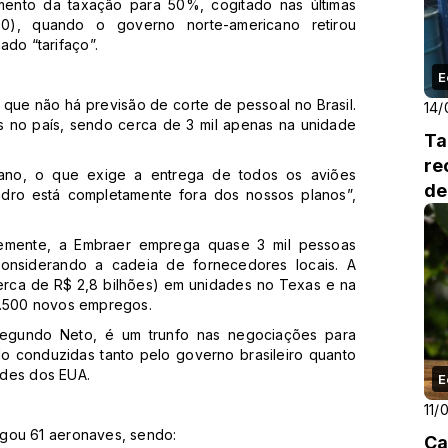
ento da taxação para 50%, cogitado nas últimas
30), quando o governo norte-americano retirou
do “tarifaço”.
E
 que não há previsão de corte de pessoal no Brasil.
14/
s no país, sendo cerca de 3 mil apenas na unidade
Ta
re
ano, o que exige a entrega de todos os aviões
de
ro está completamente fora dos nossos planos”,
emente, a Embraer emprega quase 3 mil pessoas
onsiderando a cadeia de fornecedores locais. A
cerca de R$ 2,8 bilhões) em unidades no Texas e na
5.500 novos empregos.
segundo Neto, é um trunfo nas negociações para
ndo conduzidas tanto pelo governo brasileiro quanto
ades dos EUA.
E
11/
egou 61 aeronaves, sendo:
Ca