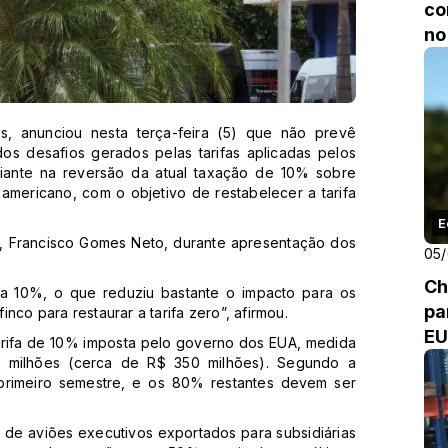
co
no
es, anunciou nesta terça-feira (5) que não prevê
os desafios gerados pelas tarifas aplicadas pelos
iante na reversão da atual taxação de 10% sobre
mericano, com o objetivo de restabelecer a tarifa
E
, Francisco Gomes Neto, durante apresentação dos
05
Ch
a 10%, o que reduziu bastante o impacto para os
pa
nco para restaurar a tarifa zero”, afirmou.
E
tarifa de 10% imposta pelo governo dos EUA, medida
milhões (cerca de R$ 350 milhões). Segundo a
primeiro semestre, e os 80% restantes devem ser
de aviões executivos exportados para subsidiárias