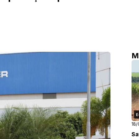
M
E
18/
Sa