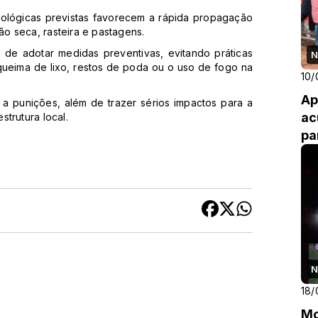
ológicas previstas favorecem a rápida propagação
o seca, rasteira e pastagens.
a de adotar medidas preventivas, evitando práticas
N
ueima de lixo, restos de poda ou o uso de fogo na
10/
Ap
 a punições, além de trazer sérios impactos para a
ac
trutura local.
pa
em
N
18/
Mo