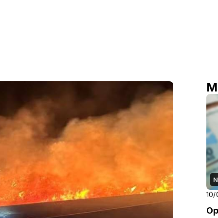
M
N
10/
Op