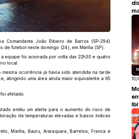
di
ma
de
ia Comandante João Ribeiro de Barros (SP-294)
 de futebol neste domingo (24), em Marília (SP).
 equipe foi acionada por volta das 22h30 e quatro
no local.
N
 mesma ocorrência já havia sido atendida na tarde
, atingindo uma área ainda maior equivalente a 95
10/
Mo
foi afetado.
en
Ib
Estado emitiu um alerta para o aumento do risco de
mbinação de temperaturas elevadas e baixos índices
to, Marília, Bauru, Araraquara, Barretos, Franca e