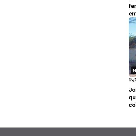
fe
em
N
18/
Jo
qu
co