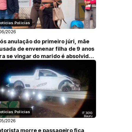
otícias Policias
06/2026
ós anulação do primeiro júri, mãe
usada de envenenar filha de 9 anos
ra se vingar do marido é absolvida
 novo...
otícias Policias
05/2026
torista morre e passageiro fica