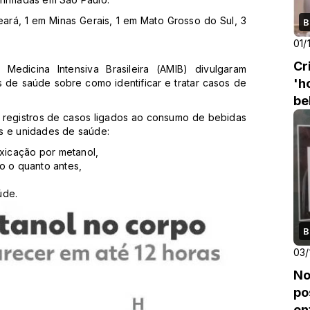
eará, 1 em Minas Gerais, 1 em Mato Grosso do Sul, 3
B
01/
Cr
edicina Intensiva Brasileira (AMIB) divulgaram
'h
s de saúde sobre como identificar e tratar casos de
be
egistros de casos ligados ao consumo de bebidas
s e unidades de saúde:
xicação por metanol,
o o quanto antes,
úde.
B
03/
No
po
en