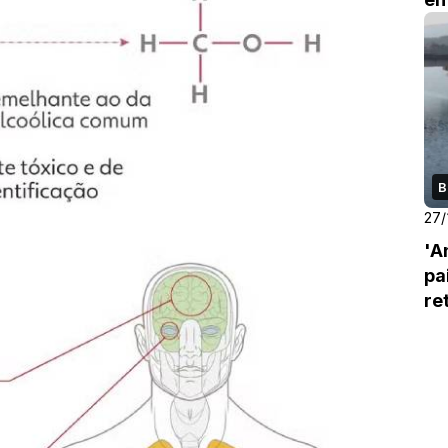
B
27/
'A
pa
re