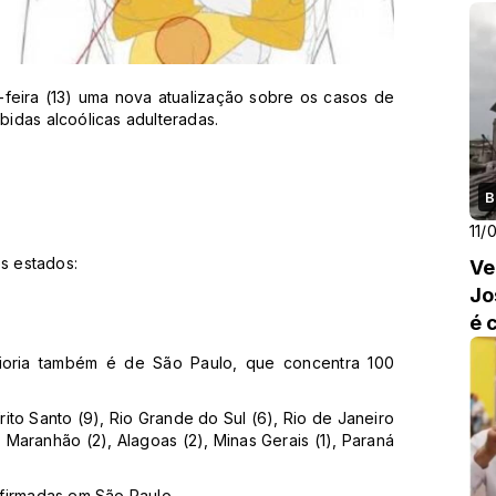
VE
-feira (13) uma nova atualização sobre os casos de
idas alcoólicas adulteradas.
B
11/
ês estados:
Ve
Jo
é 
aioria também é de São Paulo, que concentra 100
to Santo (9), Rio Grande do Sul (6), Rio de Janeiro
), Maranhão (2), Alagoas (2), Minas Gerais (1), Paraná
firmadas em São Paulo.