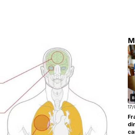
M
B
17/
Fr
di
ca