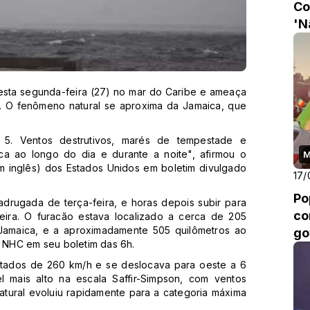
Co
'N
no
nesta segunda-feira (27) no mar do Caribe e ameaça
. O fenômeno natural se aproxima da Jamaica, que
 5. Ventos destrutivos, marés de tempestade e
ica ao longo do dia e durante a noite", afirmou o
M
m inglês) dos Estados Unidos em boletim divulgado
17/
Po
drugada de terça-feira, e horas depois subir para
co
eira. O furacão estava localizado a cerca de 205
 Jamaica, e a aproximadamente 505 quilômetros ao
go
 NHC em seu boletim das 6h.
tados de 260 km/h e se deslocava para oeste a 6
 mais alto na escala Saffir-Simpson, com ventos
tural evoluiu rapidamente para a categoria máxima