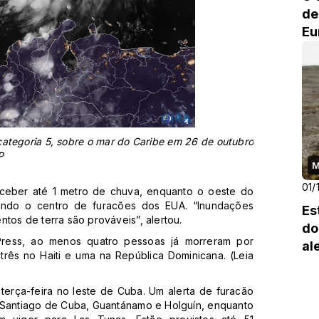
de
Eu
categoria 5, sobre o mar do Caribe em 26 de outubro
P
M
01/
ceber até 1 metro de chuva, enquanto o oeste do
gundo o centro de furacões dos EUA. “Inundações
Es
tos de terra são prováveis”, alertou.
do
Press, ao menos quatro pessoas já morreram por
al
três no Haiti e uma na República Dominicana. (Leia
terça-feira no leste de Cuba. Um alerta de furacão
, Santiago de Cuba, Guantánamo e Holguín, enquanto