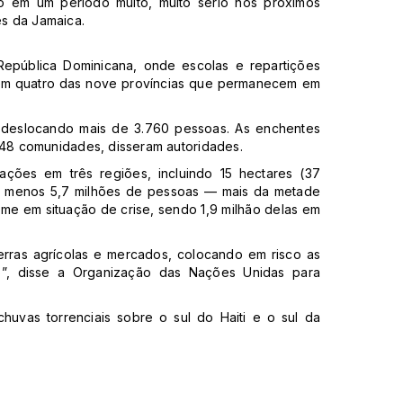
o em um período muito, muito sério nos próximos
es da Jamaica.
epública Dominicana, onde escolas e repartições
 em quatro das nove províncias que permanecem em
, deslocando mais de 3.760 pessoas. As enchentes
48 comunidades, disseram autoridades.
tações em três regiões, incluindo 15 hectares (37
 menos 5,7 milhões de pessoas — mais da metade
me em situação de crise, sendo 1,9 milhão delas em
erras agrícolas e mercados, colocando em risco as
o”, disse a Organização das Nações Unidas para
huvas torrenciais sobre o sul do Haiti e o sul da