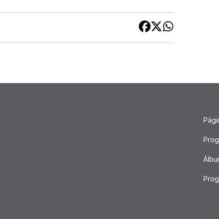
Págin
Pro
Álbu
Pro