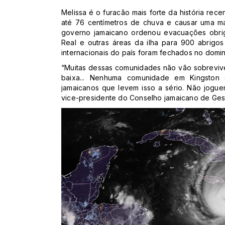
Melissa é o furacão mais forte da história rec
até 76 centímetros de chuva e causar uma ma
governo jamaicano ordenou evacuações obriga
Real e outras áreas da ilha para 900 abrigos
internacionais do país foram fechados no domi
“Muitas dessas comunidades não vão sobrevive
baixa... Nenhuma comunidade em Kingston e
jamaicanos que levem isso a sério. Não jogu
vice-presidente do Conselho jamaicano de Ge