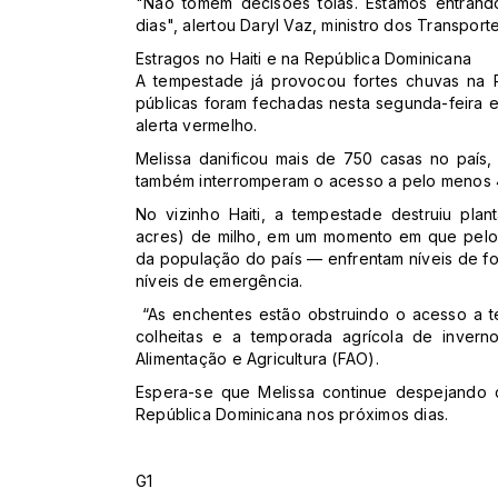
"Não tomem decisões tolas. Estamos entrand
dias", alertou Daryl Vaz, ministro dos Transport
Estragos no Haiti e na República Dominicana
A tempestade já provocou fortes chuvas na R
públicas foram fechadas nesta segunda-feira
alerta vermelho.
Melissa danificou mais de 750 casas no país
também interromperam o acesso a pelo menos 
No vizinho Haiti, a tempestade destruiu plan
acres) de milho, em um momento em que pelo
da população do país — enfrentam níveis de fo
níveis de emergência.
“As enchentes estão obstruindo o acesso a t
colheitas e a temporada agrícola de invern
Alimentação e Agricultura (FAO).
Espera-se que Melissa continue despejando c
República Dominicana nos próximos dias.
G1