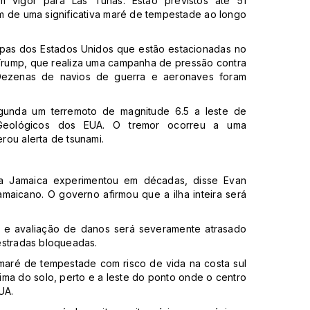
m vigor para Las Tunas. Estão previstos até 51
m de uma significativa maré de tempestade ao longo
opas dos Estados Unidos que estão estacionadas no
Trump, que realiza uma campanha de pressão contra
Dezenas de navios de guerra e aeronaves foram
gunda um terremoto de magnitude 6.5 a leste de
Geológicos dos EUA. O tremor ocorreu a uma
rou alerta de tsunami.
 a Jamaica experimentou em décadas, disse Evan
maicano. O governo afirmou que a ilha inteira será
 e avaliação de danos será severamente atrasado
estradas bloqueadas.
maré de tempestade com risco de vida na costa sul
cima do solo, perto e a leste do ponto onde o centro
UA.