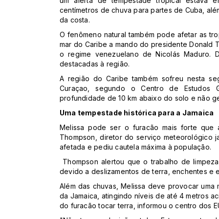
um alerta de tempestade tropical estava e
centímetros de chuva para partes de Cuba, alé
da costa.
O fenômeno natural também pode afetar as tr
mar do Caribe a mando do presidente Donald 
o regime venezuelano de Nicolás Maduro. 
destacadas à região.
A região do Caribe também sofreu nesta se
Curaçao, segundo o Centro de Estudos 
profundidade de 10 km abaixo do solo e não ge
Uma tempestade histórica para a Jamaica
Melissa pode ser o furacão mais forte que
Thompson, diretor do serviço meteorológico ja
afetada e pediu cautela máxima à população.
Thompson alertou que o trabalho de limpeza
devido a deslizamentos de terra, enchentes e 
Além das chuvas, Melissa deve provocar uma 
da Jamaica, atingindo níveis de até 4 metros a
do furacão tocar terra, informou o centro dos E