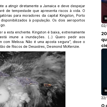
ente a atingir diretamente a Jamaica e deve despejar
ré de tempestade que apresenta riscos à vida. O
tórias para moradores da capital Kingston, Porto
M
 disponibilizados à população. Os dois aeroportos
ngo.
02/
r a esta enchente. Kingston é baixa, extremamente
20
stá imune a inundações. (...) Quero pedir aos
qu
em com Melissa. Não é uma aposta segura”, disse o
ci
stão de Riscos de Desastres, Desmond McKenzie.
M
22/
O 