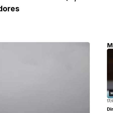
dores
M
M
17/
Di