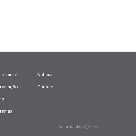
a Inicial
Notícias
gramação
Contato
ns
gramas
Com a tecnologia