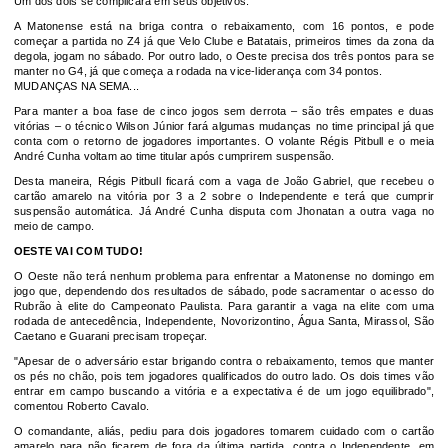
Um dos dois se complicará em seus objetivos.
A Matonense está na briga contra o rebaixamento, com 16 pontos, e pode
começar a partida no Z4 já que Velo Clube e Batatais, primeiros times da zona da
degola, jogam no sábado. Por outro lado, o Oeste precisa dos três pontos para se
manter no G4, já que começa a rodada na vice-liderança com 34 pontos.
MUDANÇAS NA SEMA...
Para manter a boa fase de cinco jogos sem derrota – são três empates e duas
vitórias – o técnico Wilson Júnior fará algumas mudanças no time principal já que
conta com o retorno de jogadores importantes. O volante Régis Pitbull e o meia
André Cunha voltam ao time titular após cumprirem suspensão.
Desta maneira, Régis Pitbull ficará com a vaga de João Gabriel, que recebeu o
cartão amarelo na vitória por 3 a 2 sobre o Independente e terá que cumprir
suspensão automática. Já André Cunha disputa com Jhonatan a outra vaga no
meio de campo.
OESTE VAI COM TUDO!
O Oeste não terá nenhum problema para enfrentar a Matonense no domingo em
jogo que, dependendo dos resultados de sábado, pode sacramentar o acesso do
Rubrão à elite do Campeonato Paulista. Para garantir a vaga na elite com uma
rodada de antecedência, Independente, Novorizontino, Água Santa, Mirassol, São
Caetano e Guarani precisam tropeçar.
"Apesar de o adversário estar brigando contra o rebaixamento, temos que manter
os pés no chão, pois tem jogadores qualificados do outro lado. Os dois times vão
entrar em campo buscando a vitória e a expectativa é de um jogo equilibrado",
comentou Roberto Cavalo.
O comandante, aliás, pediu para dois jogadores tomarem cuidado com o cartão
amarelo para não ficarem de fora da última partida, contra o Independente, em