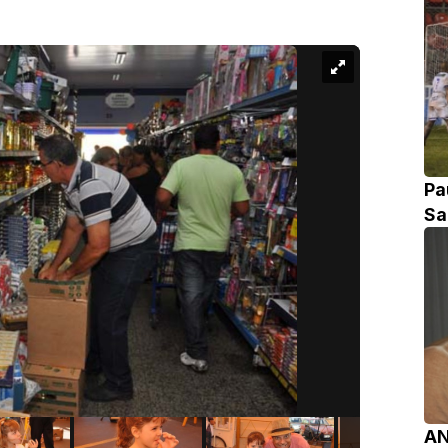
Pa
Sa
AN