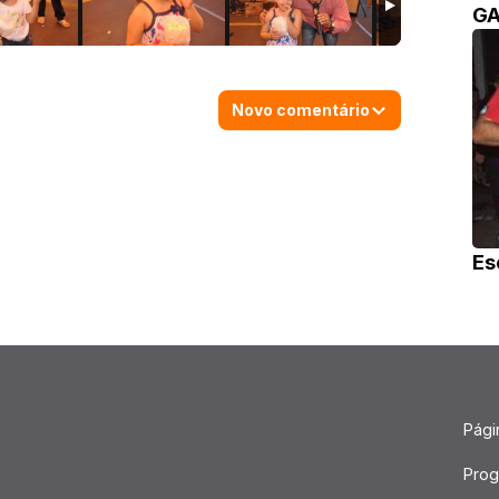
GA
Novo comentário
Es
Págin
Pro