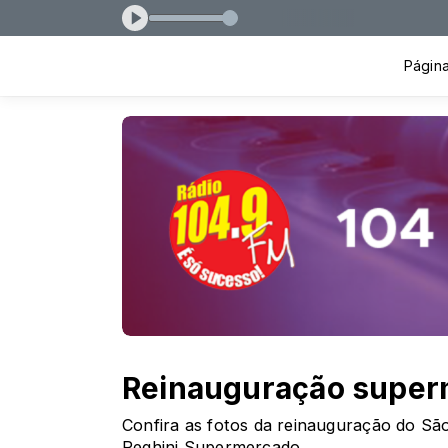
s 15:30
Página 
Reinauguração super
Confira as fotos da reinauguração do S
Reghini Supermercado