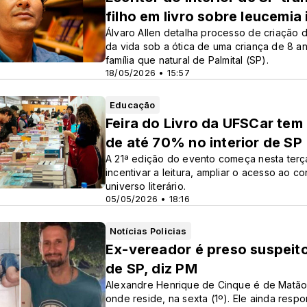
filho em livro sobre leucemia 
Álvaro Allen detalha processo de criação d
da vida sob a ótica de uma criança de 8 a
família que natural de Palmital (SP).
18/05/2026 • 15:57
Educação
Feira do Livro da UFSCar tem 
de até 70% no interior de SP
A 21ª edição do evento começa nesta terça
incentivar a leitura, ampliar o acesso ao
universo literário.
05/05/2026 • 18:16
Notícias Policias
Ex-vereador é preso suspeito 
de SP, diz PM
Alexandre Henrique de Cinque é de Matão 
onde reside, na sexta (1º). Ele ainda res