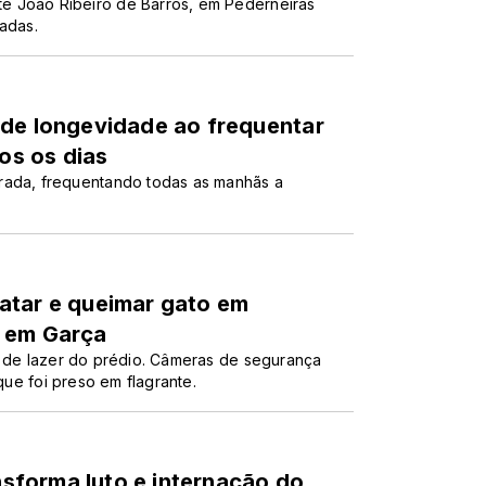
e João Ribeiro de Barros, em Pederneiras
adas.
 de longevidade ao frequentar
os os dias
rada, frequentando todas as manhãs a
atar e queimar gato em
o em Garça
a de lazer do prédio. Câmeras de segurança
 que foi preso em flagrante.
ansforma luto e internação do