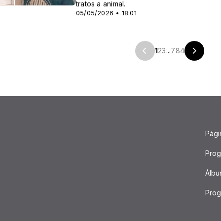
tratos a animal.
05/05/2026 • 18:01
1
2
3
...
784
Págin
Pro
Álbu
Pro