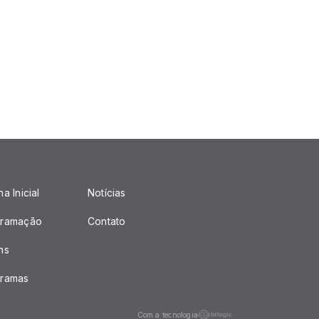
a Inicial
Notícias
gramação
Contato
ns
gramas
Com a tecnologia