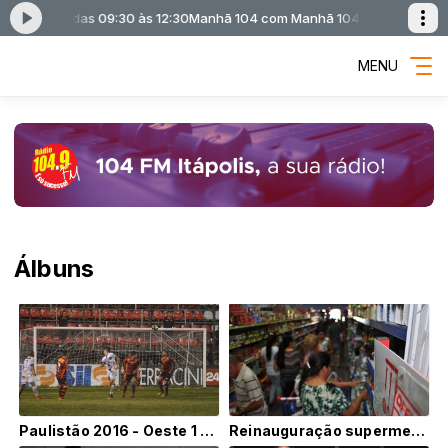
reira) das 09:30 às 12:30
Manhã 104 com Manhã 104 (Adriano Bolla Ferr
MENU
Álbuns
Paulistão 2016 - Oeste 1 x 0 Água Santa
Reinauguração supermercado Reghini