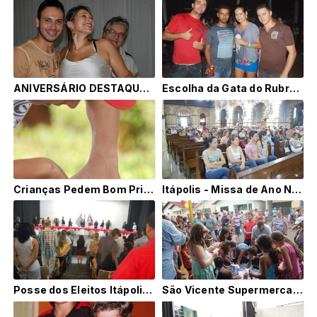
ANIVERSÁRIO DESTAQUE: MANUELA GARCIA - Mês 03-2014
Escolha da Gata do Rubrão 2013
Crianças Pedem Bom Princípio - Itápolis
Itápolis - Missa de Ano Novo
Posse dos Eleitos Itápolis 2012
São Vicente Supermercado - Show de Prêmios