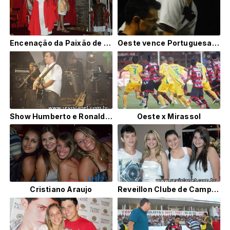
Encenação da Paixão de Cristo no Lago do Jardim itauera
Oeste vence Portuguesa de virada por 3x2 em Itápolis
Show Humberto e Ronaldo no Poseidon dia 25/02
Oeste x Mirassol
Cristiano Araujo
Reveillon Clube de Campo de Itápolis